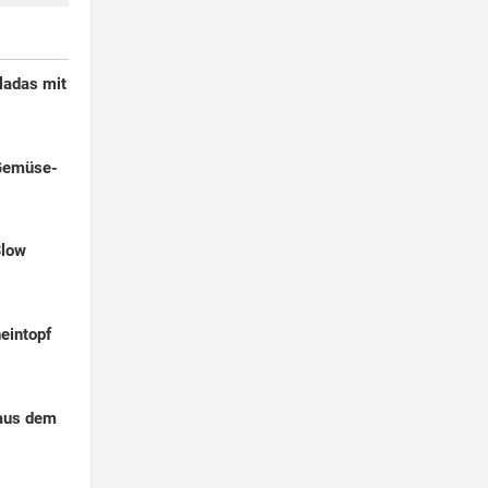
ladas mit
Gemüse-
Slow
eintopf
aus dem