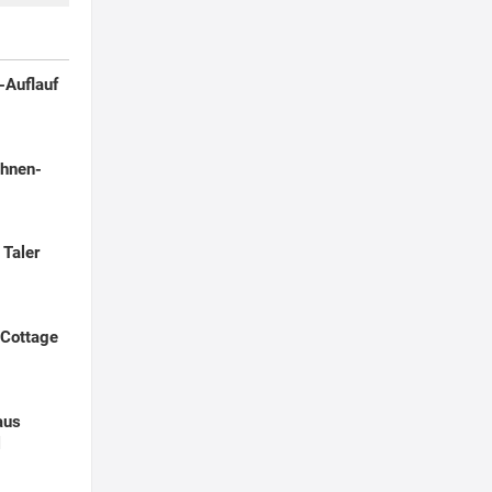
-Auflauf
hnen-
 Taler
 Cottage
aus
l