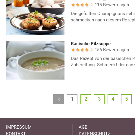
115 Bewertungen
Die gefüllten Champignons sehen
schmecken nach diesem Rezept 
Basische Pilzsuppe
156 Bewertungen
Das Rezept von der basischen Pi
Zubereitung. Schmeckt der ganz
1
2
3
4
5
IMPRESSUM
AGB
KONTAKT
DATENSCHUTZ