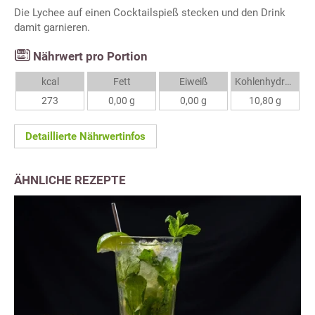
Die Lychee auf einen Cocktailspieß stecken und den Drink
damit garnieren.
Nährwert pro Portion
kcal
Fett
Eiweiß
Kohlenhydrate
273
0,00 g
0,00 g
10,80 g
Detaillierte Nährwertinfos
ÄHNLICHE REZEPTE