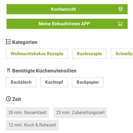
Kochansicht
Meine Einkaufslisten APP
Kategorien
Weihnachtskekse Rezepte
Backrezepte
Schnelle
Benötigte Küchenutensilien
Backblech
Kochtopf
Backpapier
Zeit
35 min. Gesamtzeit
23 min. Zubereitungszeit
12 min. Koch & Ruhezeit