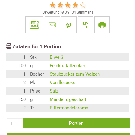
Bewertung: Ø
3,9
(
34
Stimmen)
Zutaten für
1
Portion
1
Stk
Eiweiß
100
g
Feinkristallzucker
1
Becher
Staubzucker zum Wälzen
2
Pk
Vanillezucker
1
Prise
Salz
150
g
Mandeln, geschält
2
Tr
Bittermandelaroma
Portion