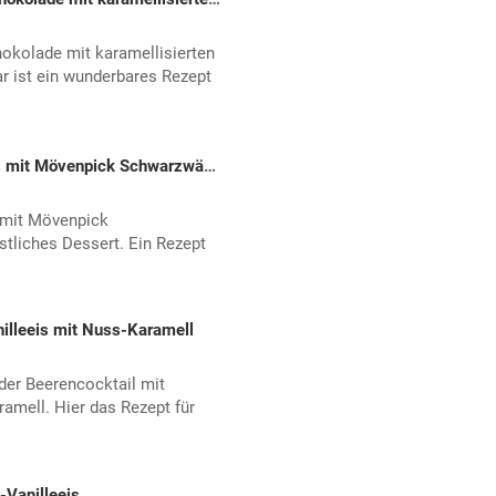
okolade mit karamellisierten
ar ist ein wunderbares Rezept
Kirsch-Kokos-Mandel-Milchreis mit Mövenpick Schwarzwälder Kirsch
 mit Mövenpick
stliches Dessert. Ein Rezept
illeeis mit Nuss-Karamell
 der Beerencocktail mit
amell. Hier das Rezept für
-Vanilleeis