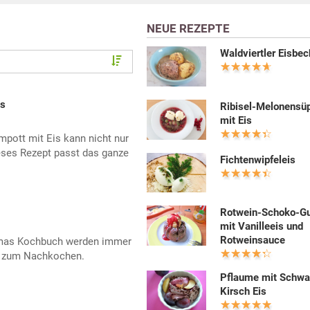
NEUE REZEPTE
Waldviertler Eisbec
is
Ribisel-Melonensü
mit Eis
pott mit Eis kann nicht nur
eses Rezept passt das ganze
Fichtenwipfeleis
Rotwein-Schoko-Gu
mit Vanilleeis und
Rotweinsauce
Omas Kochbuch werden immer
pt zum Nachkochen.
Pflaume mit Schwa
Kirsch Eis