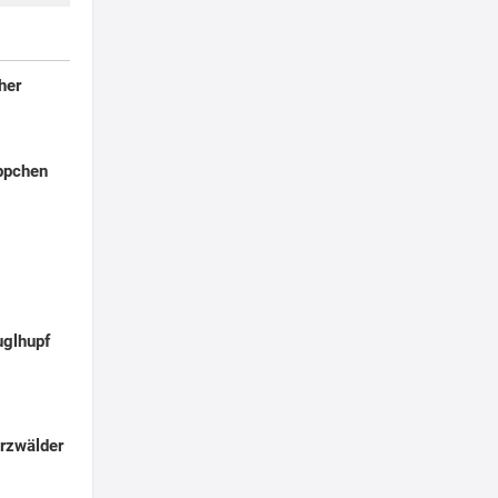
her
ppchen
glhupf
rzwälder