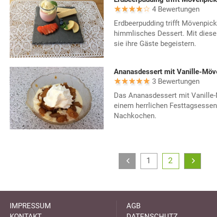
4 Bewertungen
Erdbeerpudding trifft Mövenpick-
himmlisches Dessert. Mit dies
sie ihre Gäste begeistern.
Ananasdessert mit Vanille-Möv
3 Bewertungen
Das Ananasdessert mit Vanille-
einem herrlichen Festtagsessen
Nachkochen.
1
2
IMPRESSUM
AGB
KONTAKT
DATENSCHUTZ