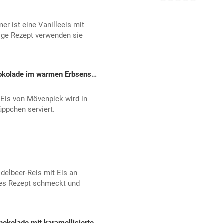
r ist eine Vanilleeis mit
tige Rezept verwenden sie
Mövenpick Pistazie-Weiße Schokolade im warmen Erbsenschaumsüppchen
Eis von Mövenpick wird in
pchen serviert.
idelbeer-Reis mit Eis an
es Rezept schmeckt und
Mövenpick Pistazie-Weisse Schokolade mit karamellisierten Pfirsich-Dattel-Ragout und Kaviar