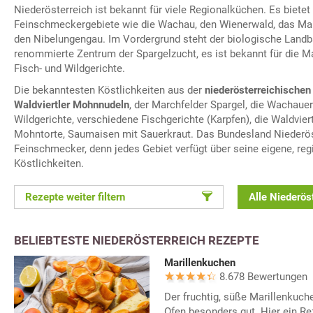
Niederösterreich ist bekannt für viele Regionalküchen. Es bietet
Feinschmeckergebiete wie die Wachau, den Wienerwald, das Ma
den Nibelungengau. Im Vordergrund steht der biologische Landba
renommierte Zentrum der Spargelzucht, es ist bekannt für die M
Fisch- und Wildgerichte.
Die bekanntesten Köstlichkeiten aus der
niederösterreichische
Waldviertler Mohnnudeln
, der Marchfelder Spargel, die Wachauer
Wildgerichte, verschiedene Fischgerichte (Karpfen), die Waldviert
Mohntorte, Saumaisen mit Sauerkraut. Das Bundesland Niederöst
Feinschmecker, denn jedes Gebiet verfügt über seine eigene, regi
Köstlichkeiten.
Rezepte weiter filtern
Alle Niederös
BELIEBTESTE NIEDERÖSTERREICH REZEPTE
Marillenkuchen
8.678 Bewertungen
Der fruchtig, süße Marillenkuc
Ofen besonders gut. Hier ein Re