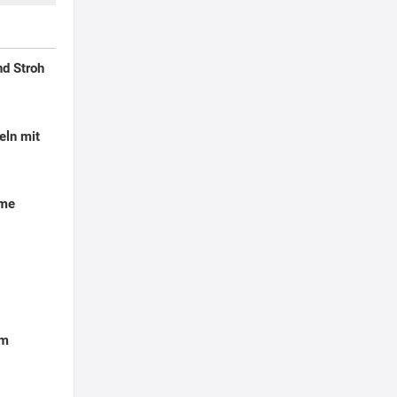
d Stroh
eln mit
eme
em