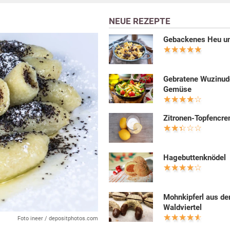
NEUE REZEPTE
Gebackenes Heu un
Gebratene Wuzinud
Gemüse
Zitronen-Topfencr
Hagebuttenknödel
Mohnkipferl aus d
Waldviertel
Foto ineer / depositphotos.com