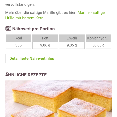
vervollständigen.
Mehr über die saftige Marille gibt es hier:
Marille - saftige
Hülle mit hartem Kern
Nährwert pro Portion
kcal
Fett
Eiweiß
Kohlenhydrate
335
9,06 g
9,05 g
53,08 g
Detaillierte Nährwertinfos
ÄHNLICHE REZEPTE