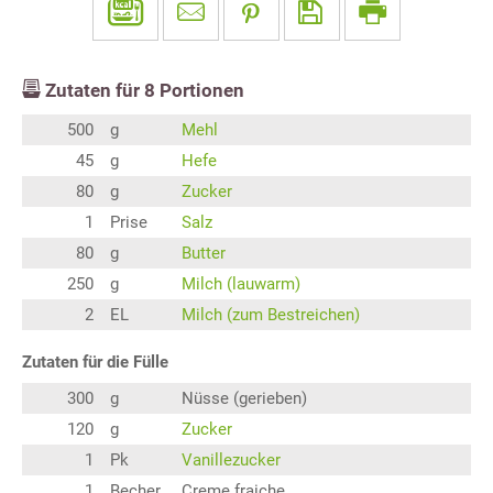
Zutaten für
8
Portionen
500
g
Mehl
45
g
Hefe
80
g
Zucker
1
Prise
Salz
80
g
Butter
250
g
Milch (lauwarm)
2
EL
Milch (zum Bestreichen)
Zutaten für die Fülle
300
g
Nüsse (gerieben)
120
g
Zucker
1
Pk
Vanillezucker
1
Becher
Creme fraiche