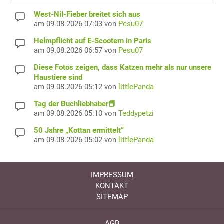
West-Nil-Fieber breitet sich aus
am 09.08.2026 07:03 von
Pesu07
Helmpflicht auf E-Scootern in Paris
am 09.08.2026 06:57 von
Pesu07
Diese Fotos zeigen, dass Katzen mehr als nur unsere
Haustiere sind
am 09.08.2026 05:12 von
littlePanda
Tag der Buchliebhaber📕
am 09.08.2026 05:10 von
Teddypetzi
50 Jahre „Kottan ermittelt“
am 09.08.2026 05:02 von
littlePanda
IMPRESSUM
KONTAKT
SITEMAP
AGB