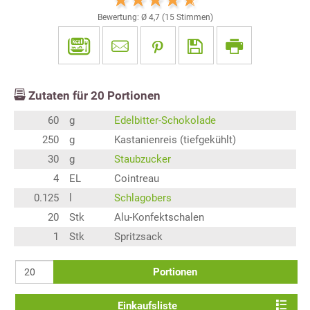
Bewertung: Ø
4,7
(
15
Stimmen)
Zutaten für
20
Portionen
60
g
Edelbitter-Schokolade
250
g
Kastanienreis (tiefgekühlt)
30
g
Staubzucker
4
EL
Cointreau
0.125
l
Schlagobers
20
Stk
Alu-Konfektschalen
1
Stk
Spritzsack
Portionen
Einkaufsliste