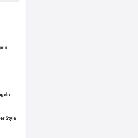
geln
ugeln
er Style