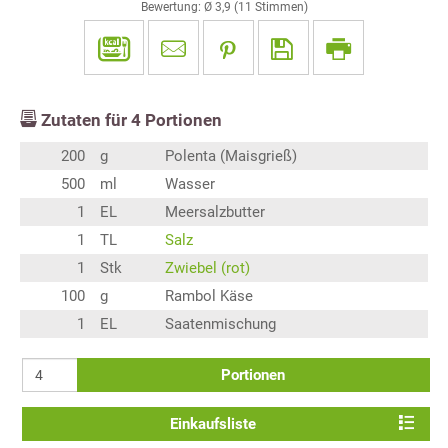
Bewertung: Ø
3,9
(
11
Stimmen)
Zutaten für
4
Portionen
200
g
Polenta (Maisgrieß)
500
ml
Wasser
1
EL
Meersalzbutter
1
TL
Salz
1
Stk
Zwiebel (rot)
100
g
Rambol Käse
1
EL
Saatenmischung
Portionen
Einkaufsliste