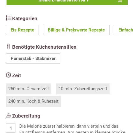
Meine Einkaufslisten APP
Kategorien
Eis Rezepte
Billige & Preiswerte Rezepte
Einfac
Benötigte Küchenutensilien
Pürierstab - Stabmixer
Zeit
250 min. Gesamtzeit
10 min. Zubereitungszeit
240 min. Koch & Ruhezeit
Zubereitung
Die Melone zuerst halbieren, dann vierteln und das
Fruchtfleisch entfernen. Am besten in kleinere Stücke