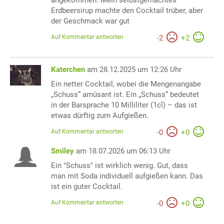
angekommen. Mein selbstgemachtes
Erdbeersirup machte den Cocktail trüber, aber
der Geschmack war gut
Auf Kommentar antworten
-
2
+
2
Katerchen
am 28.12.2025 um 12:26 Uhr
Ein netter Cocktail, wobei die Mengenangabe
„Schuss“ amüsant ist. Ein „Schuss“ bedeutet
in der Barsprache 10 Milliliter (1cl) – das ist
etwas dürftig zum Aufgießen.
Auf Kommentar antworten
-
0
+
0
Smiley
am 18.07.2026 um 06:13 Uhr
Ein "Schuss" ist wirklich wenig. Gut, dass
man mit Soda individuell aufgießen kann. Das
ist ein guter Cocktail.
Auf Kommentar antworten
-
0
+
0