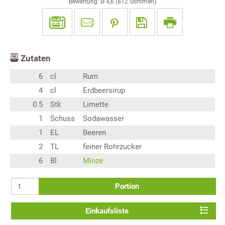
Bewertung: Ø
4,6
(
812
Stimmen)
Zutaten
6
cl
Rum
4
cl
Erdbeersirup
0.5
Stk
Limette
1
Schuss
Sodawasser
1
EL
Beeren
2
TL
feiner Rohrzucker
6
Bl
Minze
Portion
Einkaufsliste