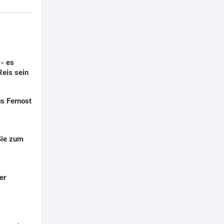
- es
eis sein
us Fernost
Sie zum
er