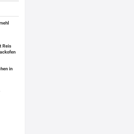
smehl
t Reis
ackofen
hen in
r