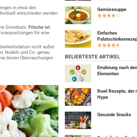
Mengen in etwa den
Gemüsesuppe
dividuell entschieden werden
che Grundsatz:
Frische ist
Voraussetzungen für eine
Einfaches
Palatschinkenreze
ltbarkeitsdatum nicht außer
er, Nudeln und Co. genau
BELIEBTESTE ARTIKEL
keine bösen Überraschungen
Ernährung nach den
Elementen
Bowl Rezepte, der 
Hype
Gesunde Snacks