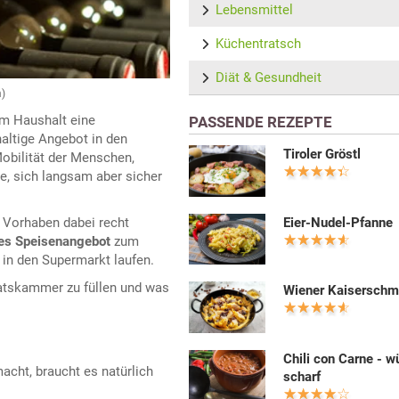
Lebensmittel
Küchentratsch
Diät & Gesundheit
m)
em Haushalt eine
PASSENDE REZEPTE
altige Angebot in den
Tiroler Gröstl
obilität der Menschen,
, sich langsam aber sicher
Eier-Nudel-Pfanne
s Vorhaben dabei recht
ges Speisenangebot
zum
in den Supermarkt laufen.
atskammer zu füllen und was
Wiener Kaiserschm
Chili con Carne - w
acht, braucht es natürlich
scharf