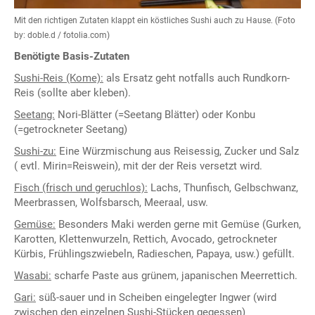
Mit den richtigen Zutaten klappt ein köstliches Sushi auch zu Hause. (Foto
by: doble.d / fotolia.com)
Benötigte Basis-Zutaten
Sushi-Reis (Kome):
als Ersatz geht notfalls auch Rundkorn-
Reis (sollte aber kleben).
Seetang:
Nori-Blätter (=Seetang Blätter) oder Konbu
(=getrockneter Seetang)
Sushi-zu:
Eine Würzmischung aus Reisessig, Zucker und Salz
( evtl. Mirin=Reiswein), mit der der Reis versetzt wird.
Fisch (frisch und geruchlos):
Lachs, Thunfisch, Gelbschwanz,
Meerbrassen, Wolfsbarsch, Meeraal, usw.
Gemüse:
Besonders Maki werden gerne mit Gemüse (Gurken,
Karotten, Klettenwurzeln, Rettich, Avocado, getrockneter
Kürbis, Frühlingszwiebeln, Radieschen, Papaya, usw.) gefüllt.
Wasabi:
scharfe Paste aus grünem, japanischen Meerrettich.
Gari:
süß-sauer und in Scheiben eingelegter Ingwer (wird
zwischen den einzelnen Sushi-Stücken gegessen)