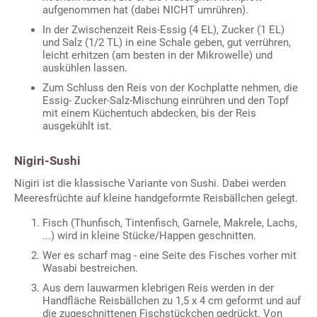
aufgenommen hat (dabei NICHT umrühren).
In der Zwischenzeit Reis-Essig (4 EL), Zucker (1 EL)
und Salz (1/2 TL) in eine Schale geben, gut verrühren,
leicht erhitzen (am besten in der Mikrowelle) und
auskühlen lassen.
Zum Schluss den Reis von der Kochplatte nehmen, die
Essig- Zucker-Salz-Mischung einrühren und den Topf
mit einem Küchentuch abdecken, bis der Reis
ausgekühlt ist.
Nigiri-Sushi
Nigiri ist die klassische Variante von Sushi. Dabei werden
Meeresfrüchte auf kleine handgeformte Reisbällchen gelegt.
Fisch (Thunfisch, Tintenfisch, Garnele, Makrele, Lachs,
...) wird in kleine Stücke/Happen geschnitten.
Wer es scharf mag - eine Seite des Fisches vorher mit
Wasabi bestreichen.
Aus dem lauwarmen klebrigen Reis werden in der
Handfläche Reisbällchen zu 1,5 x 4 cm geformt und auf
die zugeschnittenen Fischstückchen gedrückt. Von