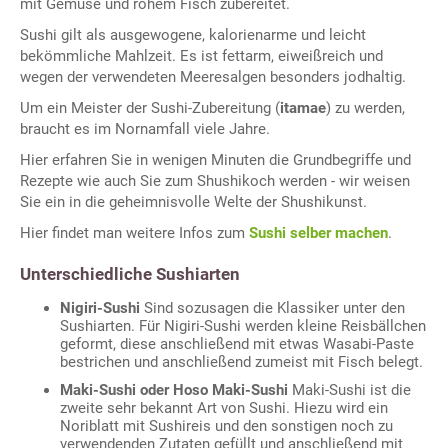
mit Gemüse und rohem Fisch zubereitet.
Sushi gilt als ausgewogene, kalorienarme und leicht
bekömmliche Mahlzeit. Es ist fettarm, eiweißreich und
wegen der verwendeten Meeresalgen besonders jodhaltig.
Um ein Meister der Sushi-Zubereitung (
itamae
) zu werden,
braucht es im Nornamfall viele Jahre.
Hier erfahren Sie in wenigen Minuten die Grundbegriffe und
Rezepte wie auch Sie zum Shushikoch werden - wir weisen
Sie ein in die geheimnisvolle Welte der Shushikunst.
Hier findet man weitere Infos zum
Sushi selber machen
.
Unterschiedliche Sushiarten
Nigiri-Sushi
Sind sozusagen die Klassiker unter den
Sushiarten. Für Nigiri-Sushi werden kleine Reisbällchen
geformt, diese anschließend mit etwas Wasabi-Paste
bestrichen und anschließend zumeist mit Fisch belegt.
Maki-Sushi oder Hoso Maki-Sushi
Maki-Sushi ist die
zweite sehr bekannt Art von Sushi. Hiezu wird ein
Noriblatt mit Sushireis und den sonstigen noch zu
verwendenden Zutaten gefüllt und anschließend mit