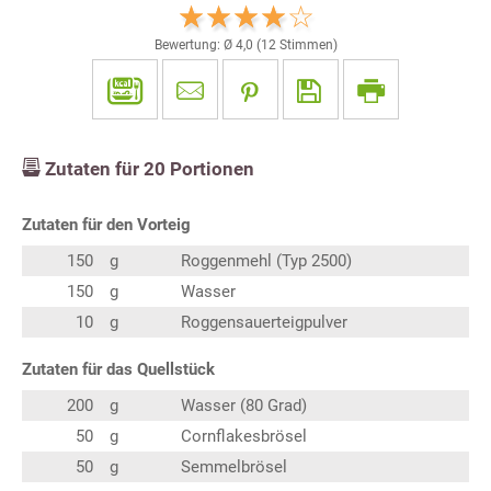
Bewertung: Ø
4,0
(
12
Stimmen)
Zutaten für
20
Portionen
Zutaten für den Vorteig
150
g
Roggenmehl (Typ 2500)
150
g
Wasser
10
g
Roggensauerteigpulver
Zutaten für das Quellstück
200
g
Wasser (80 Grad)
50
g
Cornflakesbrösel
50
g
Semmelbrösel