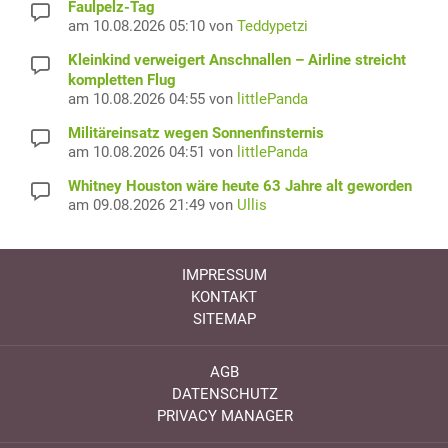
Faulpelz-Tag
am 10.08.2026 05:10 von
Teddypetzi
Kleinkind verweigert Anschnallen – Airline streicht
kompletten Flug
am 10.08.2026 04:55 von
littlePanda
Militäreinsatz wegen Sonnenfinsternis
am 10.08.2026 04:51 von
littlePanda
Whitney Houston wäre heute 63 Jahre alt geworden
am 09.08.2026 21:49 von
Ullis
IMPRESSUM
KONTAKT
SITEMAP
AGB
DATENSCHUTZ
PRIVACY MANAGER