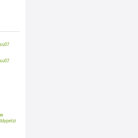
su07
su07
en
ddypetzi