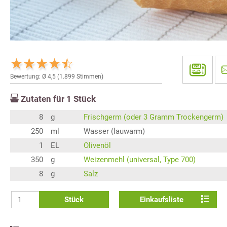
Bewertung: Ø
4,5
(
1.899
Stimmen)
Zutaten für
1
Stück
8
g
Frischgerm (oder 3 Gramm Trockengerm)
250
ml
Wasser (lauwarm)
1
EL
Olivenöl
350
g
Weizenmehl (universal, Type 700)
8
g
Salz
Stück
Einkaufsliste