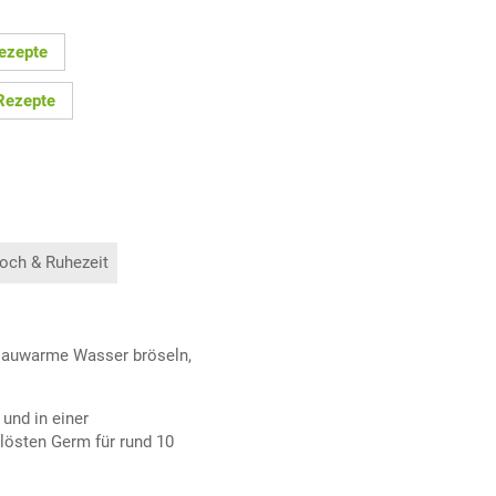
Rezepte
Rezepte
och & Ruhezeit
 lauwarme Wasser bröseln,
und in einer
östen Germ für rund 10