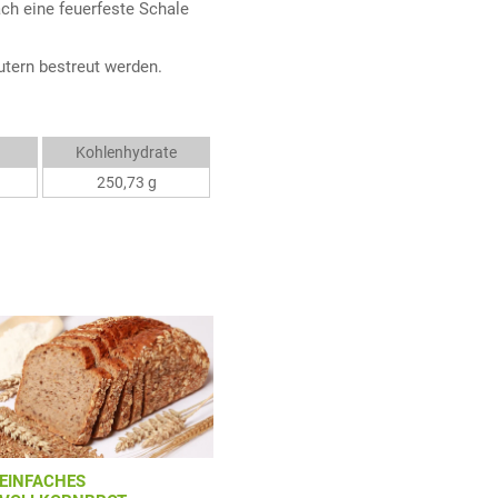
ach eine feuerfeste Schale
tern bestreut werden.
Kohlenhydrate
250,73 g
EINFACHES