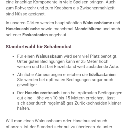
eine knackige Komponente in viele Speisen bringen. Auch
zum Rohverzehr und zum Knabbern als Zwischenmahlzeit
sind Nüsse geeignet.
In unseren Gärten werden hauptsächlich
Walnussbäume
und
Haselnussbüsche
sowie manchmal
Mandelbäume
und noch
seltener
Esskastanien
angebaut.
Standortwahl für Schalenobst
Für einen
Walnussbaum
wird sehr viel Platz benötigt.
Unter guten Bedingungen kann er 25 Meter hoch
werden und hat bei Einzelstand weit ausladende Äste.
Ähnliche Abmessungen erreichen die
Edelkastanien
.
Sie werden bei optimalen Bedingungen sogar noch
gewaltiger.
Der
Haselnussstrauch
kann bei optimalen Bedingungen
gut eine Höhe von 10 bis 15 Metern erreichen, lässt
sich aber durch regelmäßiges Zurückschneiden kleiner
halten.
Will man einen Walnussbaum oder Haselnussstrauch
pflanzen, ist der Standort sehr gut zu überlegen, da unter