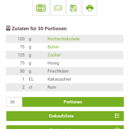
Zutaten für
30
Portionen
120
g
Kochschokolade
75
g
Butter
125
g
Zucker
75
g
Honig
50
g
Frischkäse
1
EL
Kakaopulver
2
cl
Rum
Portionen
Einkaufsliste