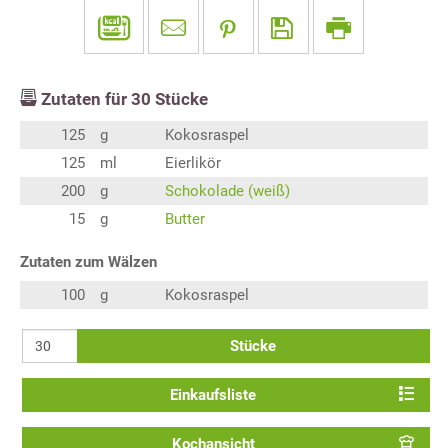
Zutaten für
30
Stücke
125
g
Kokosraspel
125
ml
Eierlikör
200
g
Schokolade (weiß)
15
g
Butter
Zutaten zum Wälzen
100
g
Kokosraspel
Stücke
Einkaufsliste
Kochansicht