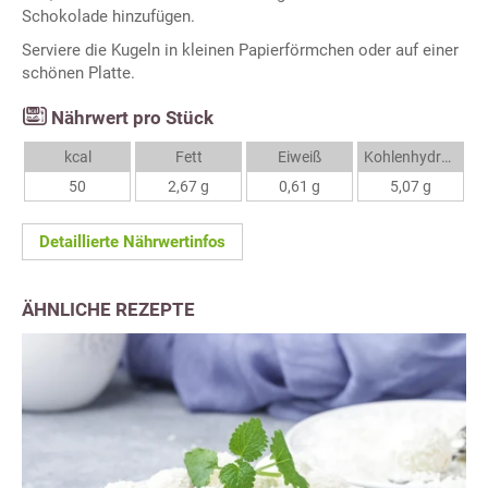
Schokolade hinzufügen.
Serviere die Kugeln in kleinen Papierförmchen oder auf einer
schönen Platte.
Nährwert pro Stück
kcal
Fett
Eiweiß
Kohlenhydrate
50
2,67 g
0,61 g
5,07 g
Detaillierte Nährwertinfos
ÄHNLICHE REZEPTE