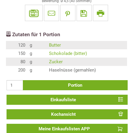
Bewertung: Ø
4,5
(
40
Stimmen)
Zutaten für
1
Portion
120
g
Butter
150
g
Schokolade (bitter)
80
g
Zucker
200
g
Haselnüsse (gemahlen)
Portion
Einkaufsliste
Kochansicht
Meine Einkaufslisten APP