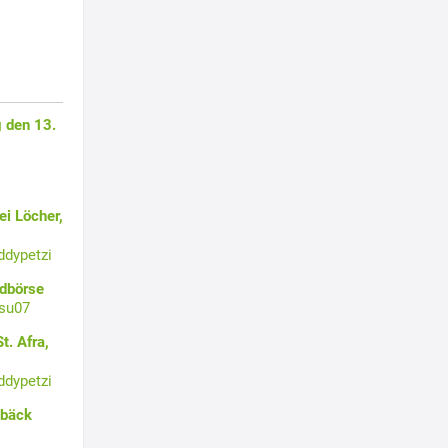
 den 13.
i Löcher,
ddypetzi
ldbörse
su07
t. Afra,
ddypetzi
ebäck