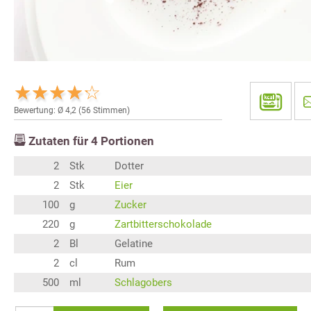
Bewertung: Ø
4,2
(
56
Stimmen)
Zutaten für
4
Portionen
2
Stk
Dotter
2
Stk
Eier
100
g
Zucker
220
g
Zartbitterschokolade
2
Bl
Gelatine
2
cl
Rum
500
ml
Schlagobers