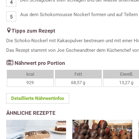
Den Schlagobers steif schlagen und der Masse unterhebe
Aus dem Schokomousse Nockerl formen und auf Tellern 
Tipps zum Rezept
Die Schoko-Nockerl mit Kakaopulver bestreuen und mit einer H
Das Rezept stammt von Joe Gschwandtner dem Küchenchef v
Nährwert pro Portion
kcal
Fett
Eiweiß
929
68,57 g
13,27 g
Detaillierte Nährwertinfos
ÄHNLICHE REZEPTE