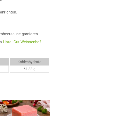
n.
anrichten.
imbeersauce garnieren.
om
Hotel Gut Weissenhof
.
Kohlenhydrate
61,33 g