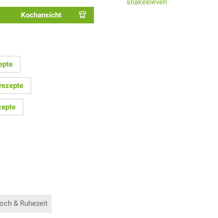
snakeeleven
Kochansicht
epte
rezepte
zepte
och & Ruhezeit