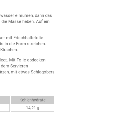
alwasser einrühren, dann das
 die Masse heben. Auf ein
r mit Frischhaltefolie
s in die Form streichen.
 Kirschen.
legt. Mit Folie abdecken.
r dem Servieren
ürzen, mit etwas Schlagobers
Kohlenhydrate
14,21 g