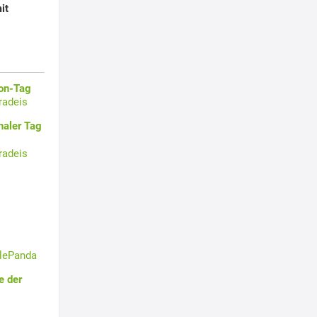
it
oon-Tag
radeis
naler Tag
radeis
tlePanda
e der