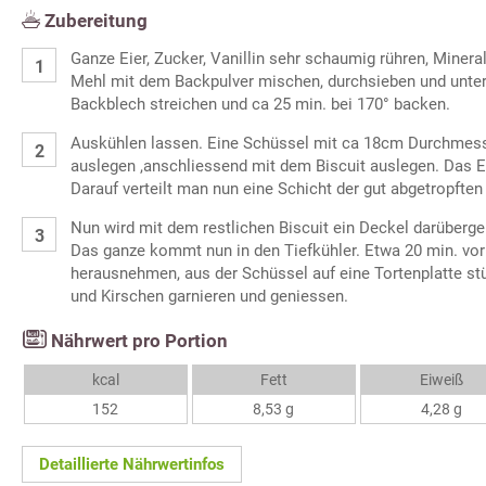
Zubereitung
Ganze Eier, Zucker, Vanillin sehr schaumig rühren, Miner
Mehl mit dem Backpulver mischen, durchsieben und unter
Backblech streichen und ca 25 min. bei 170° backen.
Auskühlen lassen. Eine Schüssel mit ca 18cm Durchmesse
auslegen ,anschliessend mit dem Biscuit auslegen. Das Ei
Darauf verteilt man nun eine Schicht der gut abgetropften
Nun wird mit dem restlichen Biscuit ein Deckel darüberge
Das ganze kommt nun in den Tiefkühler. Etwa 20 min. vo
herausnehmen, aus der Schüssel auf eine Tortenplatte st
und Kirschen garnieren und geniessen.
Nährwert pro Portion
kcal
Fett
Eiweiß
152
8,53 g
4,28 g
Detaillierte Nährwertinfos