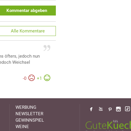
Kommentar abgeben
Alle
Kommentare
s öfters, jedoch nun
jedoch Weichsel
-
0
+
1
WERBUNG
NEWSLETTER
GEWINNSPIEL
WEINE