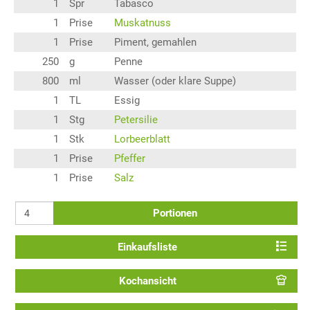
1
Spr
Tabasco
1
Prise
Muskatnuss
1
Prise
Piment, gemahlen
250
g
Penne
800
ml
Wasser (oder klare Suppe)
1
TL
Essig
1
Stg
Petersilie
1
Stk
Lorbeerblatt
1
Prise
Pfeffer
1
Prise
Salz
Portionen
Einkaufsliste
Kochansicht