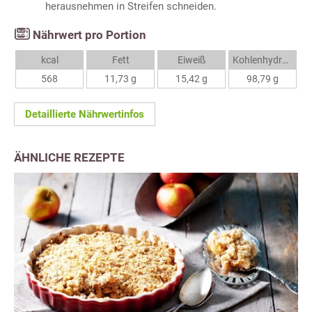
herausnehmen in Streifen schneiden.
Nährwert pro Portion
kcal
Fett
Eiweiß
Kohlenhydrate
568
11,73 g
15,42 g
98,79 g
Detaillierte Nährwertinfos
ÄHNLICHE REZEPTE