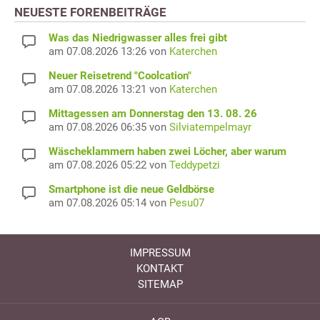
NEUESTE FORENBEITRÄGE
Was das Niedrigwasser alles frei gibt
am 07.08.2026 13:26 von
Katerchen
Neuer Reisetrend "Coolcation"
am 07.08.2026 13:21 von
Katerchen
Mittagessen am Donnerstag den 13. 08. 26
am 07.08.2026 06:35 von
Silviatempelmayr
Wäscheklammern haben zwei Löcher, aber warum
am 07.08.2026 05:22 von
Teddypetzi
Smartphone ist die neue Geldbörse
am 07.08.2026 05:14 von
Pesu07
IMPRESSUM
KONTAKT
SITEMAP