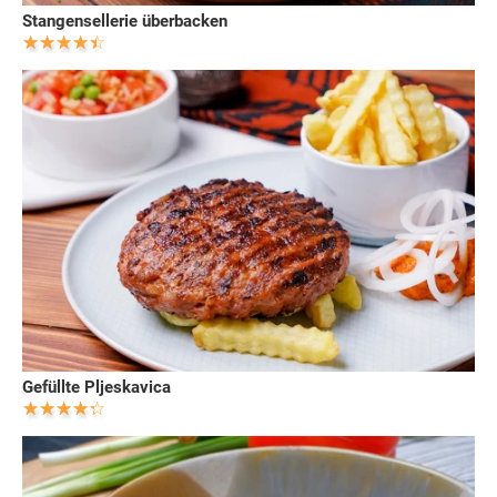
Stangensellerie überbacken
Gefüllte Pljeskavica