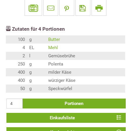
Zutaten für
4
Portionen
100
g
Butter
4
EL
Mehl
2
l
Gemüsebrühe
250
g
Polenta
400
g
milder Käse
400
g
würziger Käse
50
g
Speckwürfel
Portionen
Einkaufsliste