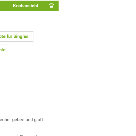
Kochansicht
te für Singles
pte
echer geben und glatt