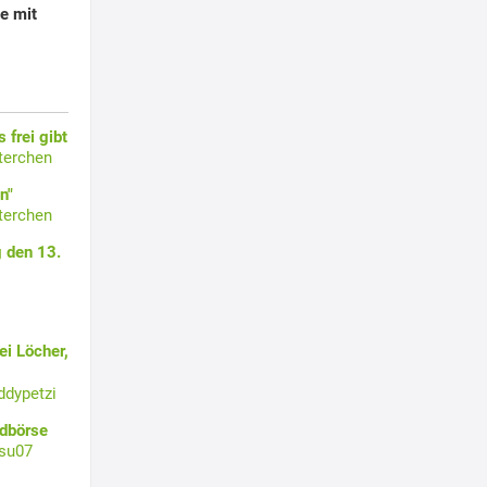
e mit
 frei gibt
terchen
n"
terchen
 den 13.
i Löcher,
ddypetzi
ldbörse
su07