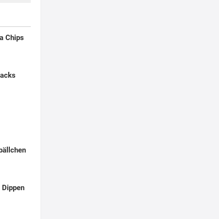
la Chips
nacks
ällchen
 Dippen