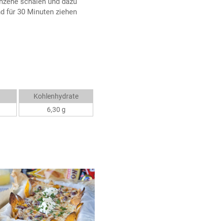
chzehe schälen und dazu
d für 30 Minuten ziehen
Kohlenhydrate
6,30 g