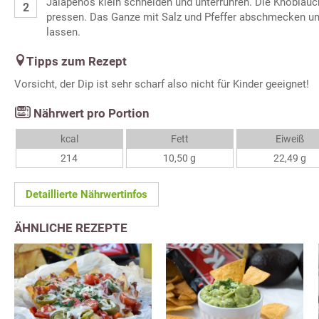
Jalapeños klein schneiden und unterrühren. Die Knoblau
pressen. Das Ganze mit Salz und Pfeffer abschmecken un
lassen.
Tipps zum Rezept
Vorsicht, der Dip ist sehr scharf also nicht für Kinder geeignet!
Nährwert pro Portion
kcal
Fett
Eiweiß
214
10,50 g
22,49 g
Detaillierte Nährwertinfos
ÄHNLICHE REZEPTE