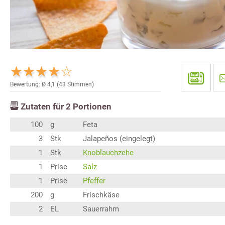
Bewertung: Ø
4,1
(
43
Stimmen)
Zutaten für
2
Portionen
100
g
Feta
3
Stk
Jalapeños (eingelegt)
1
Stk
Knoblauchzehe
1
Prise
Salz
1
Prise
Pfeffer
200
g
Frischkäse
2
EL
Sauerrahm