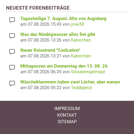
NEUESTE FORENBEITRÄGE
Tagesheilige 7. August: Afra von Augsburg
am 07.08.2026 15:43 von
jowi59
Was das Niedrigwasser alles frei gibt
am 07.08.2026 13:26 von
Katerchen
Neuer Reisetrend "Coolcation"
am 07.08.2026 13:21 von
Katerchen
Mittagessen am Donnerstag den 13. 08. 26
am 07.08.2026 06:35 von
Silviatempelmayr
Wäscheklammern haben zwei Löcher, aber warum
am 07.08.2026 05:22 von
Teddypetzi
IMPRESSUM
KONTAKT
SITEMAP