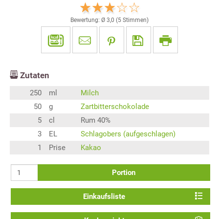
Bewertung: Ø
3,0
(
5
Stimmen)
Zutaten
250
ml
Milch
50
g
Zartbitterschokolade
5
cl
Rum 40%
3
EL
Schlagobers (aufgeschlagen)
1
Prise
Kakao
Portion
Einkaufsliste