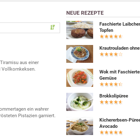
NEUE REZEPTE
Faschierte Laibche
Topfen
Krautrouladen ohne
 Tiramisu aus einer
Vollkornkeksen.
Wok mit Faschiert
Gemüse
Brokkolipüree
Sommertagen ein wahrer
östeten Pistazien garniert.
Kichererbsen-Püre
Avocado