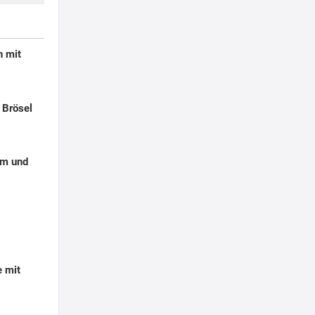
n mit
 Brösel
em und
e mit