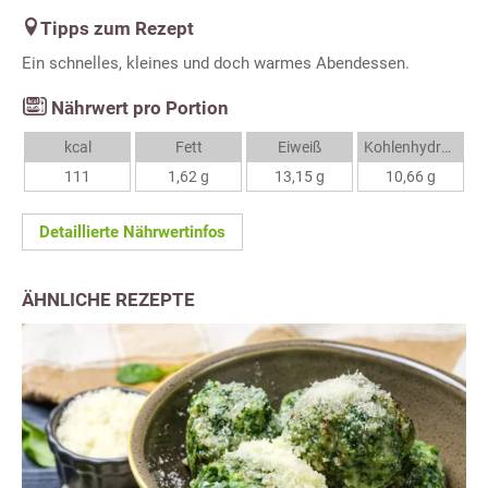
Tipps zum Rezept
Ein schnelles, kleines und doch warmes Abendessen.
Nährwert pro Portion
kcal
Fett
Eiweiß
Kohlenhydrate
111
1,62 g
13,15 g
10,66 g
Detaillierte Nährwertinfos
ÄHNLICHE REZEPTE