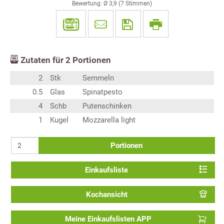
Bewertung: Ø
3,9
(
7
Stimmen)
Zutaten für
2
Portionen
2
Stk
Semmeln
0.5
Glas
Spinatpesto
4
Schb
Putenschinken
1
Kugel
Mozzarella light
Portionen
Einkaufsliste
Kochansicht
Meine Einkaufslisten APP