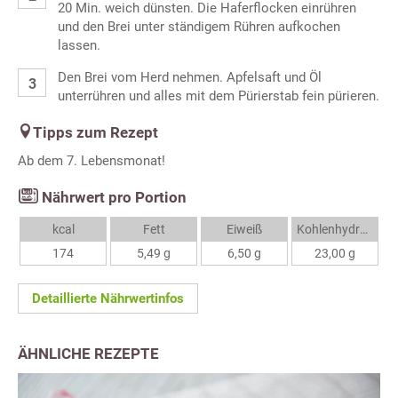
20 Min. weich dünsten. Die Haferflocken einrühren
und den Brei unter ständigem Rühren aufkochen
lassen.
Den Brei vom Herd nehmen. Apfelsaft und Öl
unterrühren und alles mit dem Pürierstab fein pürieren.
Tipps zum Rezept
Ab dem 7. Lebensmonat!
Nährwert pro Portion
kcal
Fett
Eiweiß
Kohlenhydrate
174
5,49 g
6,50 g
23,00 g
Detaillierte Nährwertinfos
ÄHNLICHE REZEPTE