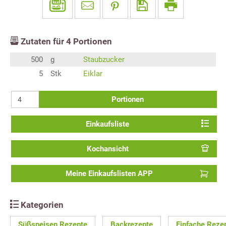
Zutaten für
4
Portionen
500
g
Staubzucker
5
Stk
Eiklar
Portionen
Einkaufsliste
Kochansicht
Meine Einkaufslisten APP
Kategorien
Süßspeisen Rezepte
Backrezepte
Einfache Reze