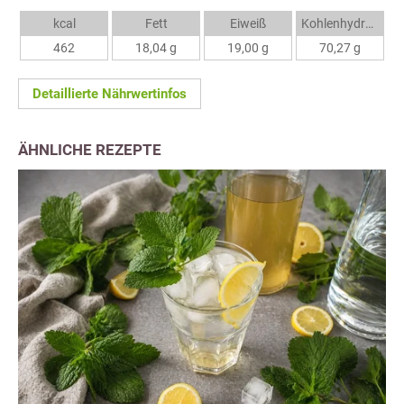
kcal
Fett
Eiweiß
Kohlenhydrate
462
18,04 g
19,00 g
70,27 g
Detaillierte Nährwertinfos
ÄHNLICHE REZEPTE