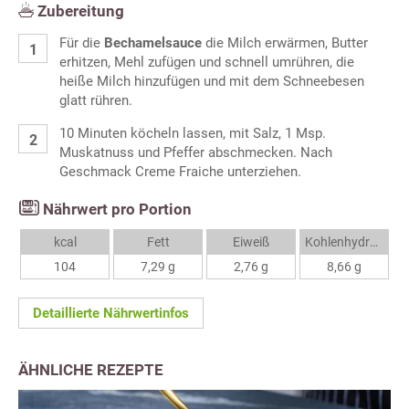
Zubereitung
Für die
Bechamelsauce
die Milch erwärmen, Butter
erhitzen, Mehl zufügen und schnell umrühren, die
heiße Milch hinzufügen und mit dem Schneebesen
glatt rühren.
10 Minuten köcheln lassen, mit Salz, 1 Msp.
Muskatnuss und Pfeffer abschmecken. Nach
Geschmack Creme Fraiche unterziehen.
Nährwert pro Portion
kcal
Fett
Eiweiß
Kohlenhydrate
104
7,29 g
2,76 g
8,66 g
Detaillierte Nährwertinfos
ÄHNLICHE REZEPTE