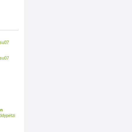
su07
su07
en
ddypetzi