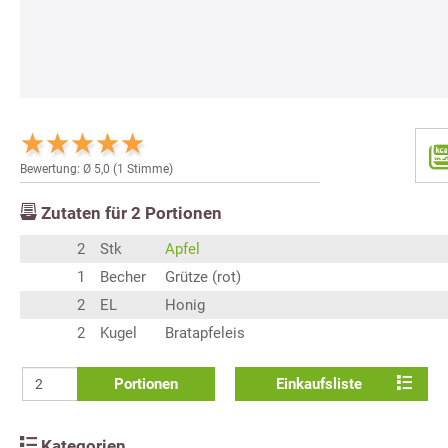
Bewertung: Ø
5,0
(
1
Stimme)
Zutaten für
2
Portionen
2
Stk
Apfel
1
Becher
Grütze (rot)
2
EL
Honig
2
Kugel
Bratapfeleis
Portionen
Einkaufsliste
Kategorien