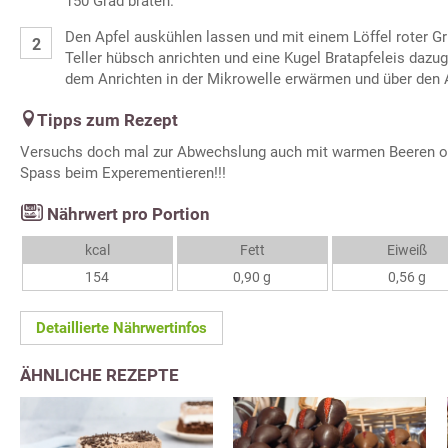
150 Grad braten.
Den Apfel auskühlen lassen und mit einem Löffel roter Gr
Teller hübsch anrichten und eine Kugel Bratapfeleis dazu
dem Anrichten in der Mikrowelle erwärmen und über den A
Tipps zum Rezept
Versuchs doch mal zur Abwechslung auch mit warmen Beeren od
Spass beim Experementieren!!!
Nährwert pro Portion
kcal
Fett
Eiweiß
154
0,90 g
0,56 g
Detaillierte Nährwertinfos
ÄHNLICHE REZEPTE