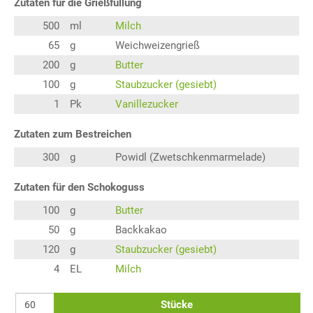
Zutaten für die Grießfüllung
500
ml
Milch
65
g
Weichweizengrieß
200
g
Butter
100
g
Staubzucker (gesiebt)
1
Pk
Vanillezucker
Zutaten zum Bestreichen
300
g
Powidl (Zwetschkenmarmelade)
Zutaten für den Schokoguss
100
g
Butter
50
g
Backkakao
120
g
Staubzucker (gesiebt)
4
EL
Milch
Stücke