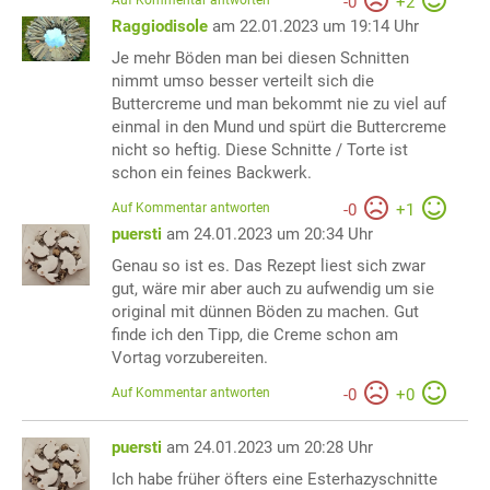
Auf Kommentar antworten
-
0
+
2
Raggiodisole
am 22.01.2023 um 19:14 Uhr
Je mehr Böden man bei diesen Schnitten
nimmt umso besser verteilt sich die
Buttercreme und man bekommt nie zu viel auf
einmal in den Mund und spürt die Buttercreme
nicht so heftig. Diese Schnitte / Torte ist
schon ein feines Backwerk.
Auf Kommentar antworten
-
0
+
1
puersti
am 24.01.2023 um 20:34 Uhr
Genau so ist es. Das Rezept liest sich zwar
gut, wäre mir aber auch zu aufwendig um sie
original mit dünnen Böden zu machen. Gut
finde ich den Tipp, die Creme schon am
Vortag vorzubereiten.
Auf Kommentar antworten
-
0
+
0
puersti
am 24.01.2023 um 20:28 Uhr
Ich habe früher öfters eine Esterhazyschnitte