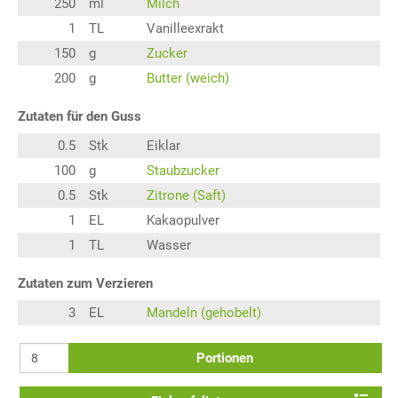
250
ml
Milch
1
TL
Vanilleexrakt
150
g
Zucker
200
g
Butter (weich)
Zutaten für den Guss
0.5
Stk
Eiklar
100
g
Staubzucker
0.5
Stk
Zitrone (Saft)
1
EL
Kakaopulver
1
TL
Wasser
Zutaten zum Verzieren
3
EL
Mandeln (gehobelt)
Portionen