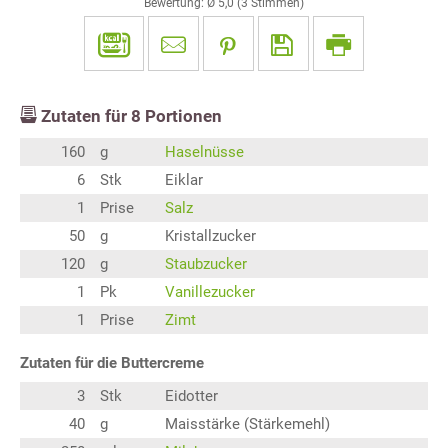
Bewertung: Ø
5,0
(
3
Stimmen)
Zutaten für
8
Portionen
160
g
Haselnüsse
6
Stk
Eiklar
1
Prise
Salz
50
g
Kristallzucker
120
g
Staubzucker
1
Pk
Vanillezucker
1
Prise
Zimt
Zutaten für die Buttercreme
3
Stk
Eidotter
40
g
Maisstärke (Stärkemehl)