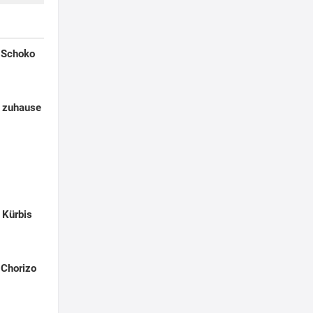
t Schoko
r zuhause
 Kürbis
 Chorizo