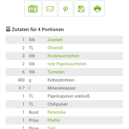
Zutaten für
4
Portionen
1
Stk
Zwiebel
2
TL
Olivenöl
3
Stk
Knoblauchzehen
2
Stk
rote Paprikaschoten
6
Stk
Tomaten
400
g
Kidneybohnen
0.7
l
Mineralwasser
1
TL
Paprikapulver edelsüß
1
TL
Chilipulver
1
Bund
Petersilie
1
Prise
Pfeffer
1
Prise
Salz