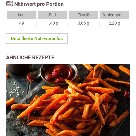
Nährwert pro Portion
kcal
Fett
Eiweiß
Kohlenhydrate
49
1,40 g
3,05 g
2,20 g
Detaillierte Nährwertinfos
ÄHNLICHE REZEPTE