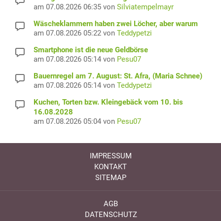
am 07.08.2026 06:35 von
Silviatempelmayr
Wäscheklammern haben zwei Löcher, aber warum
am 07.08.2026 05:22 von
Teddypetzi
Smartphone ist die neue Geldbörse
am 07.08.2026 05:14 von
Pesu07
Bauernregel am 7. August: St. Afra, (Maria Schnee)
am 07.08.2026 05:14 von
Teddypetzi
Kuchen, Torten bzw. Kleingebäck vom 10. bis
16.08.2028
am 07.08.2026 05:04 von
Pesu07
IMPRESSUM
KONTAKT
SITEMAP
AGB
DATENSCHUTZ