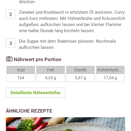
drücken.
Zwiebel und Knoblauch in erhitztem Öl anrösten. Curry
auch kurz mitbraten. Mit Hühnerbrühe und Kokosmilch
aufgießen, aufkochen lassen und bei kleiner Flamme
eine halbe Stunde lang köcheln lassen.
Die Suppe mit dem Stabmixer pürieren. Nochmals
aufkochen lassen.
Nährwert pro Portion
kcal
Fett
Eiweiß
Kohlenhydrate
164
9,33 g
5,67 g
17,04 g
Detaillierte Nährwertinfos
ÄHNLICHE REZEPTE