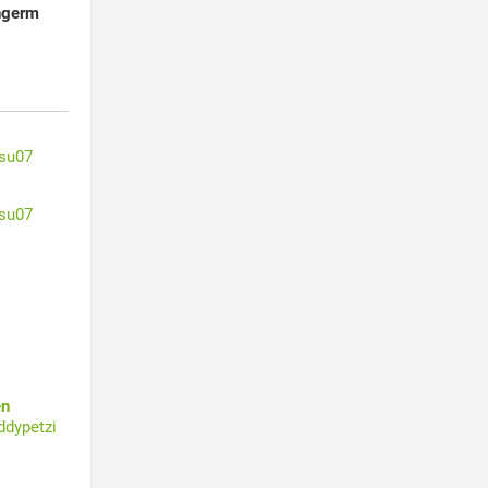
ngerm
su07
su07
en
ddypetzi