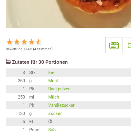
Bewertung: Ø
4,5
(
4
Stimmen)
Zutaten für
30
Portionen
3
Stk
Eier
260
g
Mehl
1
Pk
Backpulver
250
ml
Milch
1
Pk
Vanillezucker
130
g
Zucker
5
EL
Öl
1
Prise
Salz