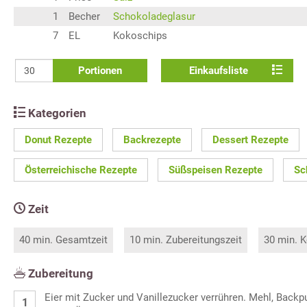
1
Becher
Schokoladeglasur
7
EL
Kokoschips
Portionen
Einkaufsliste
Kategorien
Donut Rezepte
Backrezepte
Dessert Rezepte
Österreichische Rezepte
Süßspeisen Rezepte
Sc
Zeit
40 min. Gesamtzeit
10 min. Zubereitungszeit
30 min. K
Zubereitung
Eier mit Zucker und Vanillezucker verrühren. Mehl, Backp