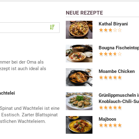
NEUE REZEPTE
Kathal Biryani
Bougna Fischeinto
immer bei der Oma als
ept ist auch ideal als
Moambe Chicken
achtelei
Grünlippmuscheln i
Knoblauch-Chili-S
Spinat und Wachtelei ist eine
sstisch. Zarter Blattspinat
Majboos
stlichen Wachteleiern.