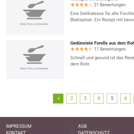
21 Bewertungen
Eine Delikatesse für alle Fischl
Blattspinat. Ein Rezept mit be
Gedünstete Forelle aus dem Ro
11 Bewertungen
Schnell und gesund ist das Reze
dem Rohr.
2
3
4
5
6
IMPRESSUM
AGB
KONTAKT
DATENSCHUTZ