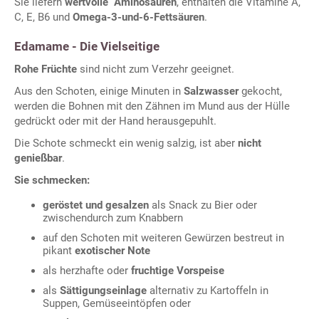
Sie liefern
wertvolle Aminosäuren
, enthalten die Vitamine A,
C, E, B6 und
Omega-3-und-6-Fettsäuren
.
Edamame - Die Vielseitige
Rohe Früchte
sind nicht zum Verzehr geeignet.
Aus den Schoten, einige Minuten in
Salzwasser
gekocht,
werden die Bohnen mit den Zähnen im Mund aus der Hülle
gedrückt oder mit der Hand herausgepuhlt.
Die Schote schmeckt ein wenig salzig, ist aber
nicht
genießbar
.
Sie schmecken:
geröstet und gesalzen
als Snack zu Bier oder
zwischendurch zum Knabbern
auf den Schoten mit weiteren Gewürzen bestreut in
pikant
exotischer Note
als herzhafte oder
fruchtige Vorspeise
als
Sättigungseinlage
alternativ zu Kartoffeln in
Suppen, Gemüseeintöpfen oder