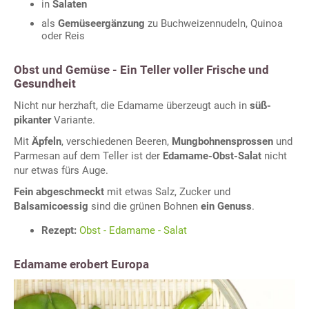
in
Salaten
als
Gemüseergänzung
zu Buchweizennudeln, Quinoa
oder Reis
Obst und Gemüse - Ein Teller voller Frische und
Gesundheit
Nicht nur herzhaft, die Edamame überzeugt auch in
süß-
pikanter
Variante.
Mit
Äpfeln
, verschiedenen Beeren,
Mungbohnensprossen
und
Parmesan auf dem Teller ist der
Edamame-Obst-Salat
nicht
nur etwas fürs Auge.
Fein abgeschmeckt
mit etwas Salz, Zucker und
Balsamicoessig
sind die grünen Bohnen
ein Genuss
.
Rezept:
Obst - Edamame - Salat
Edamame erobert Europa