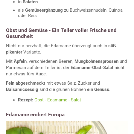
in
Salaten
als
Gemüseergänzung
zu Buchweizennudeln, Quinoa
oder Reis
Obst und Gemüse - Ein Teller voller Frische und
Gesundheit
Nicht nur herzhaft, die Edamame überzeugt auch in
süß-
pikanter
Variante.
Mit
Äpfeln
, verschiedenen Beeren,
Mungbohnensprossen
und
Parmesan auf dem Teller ist der
Edamame-Obst-Salat
nicht
nur etwas fürs Auge.
Fein abgeschmeckt
mit etwas Salz, Zucker und
Balsamicoessig
sind die grünen Bohnen
ein Genuss
.
Rezept:
Obst - Edamame - Salat
Edamame erobert Europa