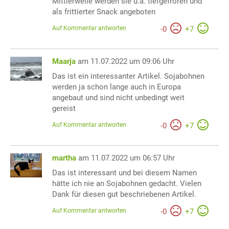
Mittlerweile werden sie u.a. tiefgefroren und
als frittierter Snack angeboten
Auf Kommentar antworten
-
0
+
7
Maarja
am 11.07.2022 um 09:06 Uhr
Das ist ein interessanter Artikel. Sojabohnen
werden ja schon lange auch in Europa
angebaut und sind nicht unbedingt weit
gereist
Auf Kommentar antworten
-
0
+
7
martha
am 11.07.2022 um 06:57 Uhr
Das ist interessant und bei diesem Namen
hätte ich nie an Sojabohnen gedacht. Vielen
Dank für diesen gut beschriebenen Artikel.
Auf Kommentar antworten
-
0
+
7