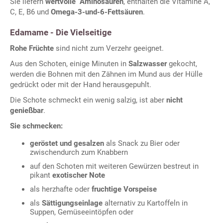
Sie liefern
wertvolle Aminosäuren
, enthalten die Vitamine A,
C, E, B6 und
Omega-3-und-6-Fettsäuren
.
Edamame - Die Vielseitige
Rohe Früchte
sind nicht zum Verzehr geeignet.
Aus den Schoten, einige Minuten in
Salzwasser
gekocht,
werden die Bohnen mit den Zähnen im Mund aus der Hülle
gedrückt oder mit der Hand herausgepuhlt.
Die Schote schmeckt ein wenig salzig, ist aber
nicht
genießbar
.
Sie schmecken:
geröstet und gesalzen
als Snack zu Bier oder
zwischendurch zum Knabbern
auf den Schoten mit weiteren Gewürzen bestreut in
pikant
exotischer Note
als herzhafte oder
fruchtige Vorspeise
als
Sättigungseinlage
alternativ zu Kartoffeln in
Suppen, Gemüseeintöpfen oder