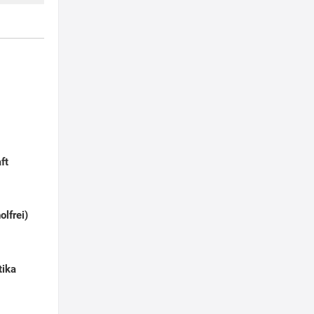
ft
olfrei)
tika