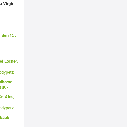
a Virgin
 den 13.
i Löcher,
ddypetzi
ldbörse
su07
t. Afra,
ddypetzi
ebäck