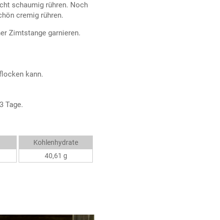
eicht schaumig rühren. Noch
chön cremig rühren.
ner Zimtstange garnieren.
flocken kann.
-3 Tage.
Kohlenhydrate
40,61 g