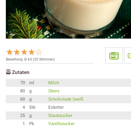
Bewertung: Ø
4,0
(
20
Stimmen)
Zutaten
70
ml
Milch
80
g
Obers
60
g
Schokolade (weiß
4
Stk
Eidotter
25
g
Staubzucker
1
Pk
Vanillezucker