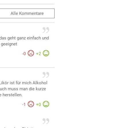
Alle
Kommentare
 das geht ganz einfach und
 geeignet
-
0
+
2
Likör ist für mich Alkohol
Auch muss man die kurze
 herstellen.
-
1
+
0
r