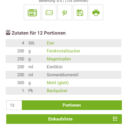
Bewertung: Ø
4,1
(
104
Stimmen)
Zutaten für
12
Portionen
4
Stk
Eier
200
g
Feinkristallzucker
250
g
Magertopfen
200
ml
Eierlikör
200
ml
Sonnenblumenöl
300
g
Mehl (glatt)
1
Pk
Backpulver
Portionen
Einkaufsliste