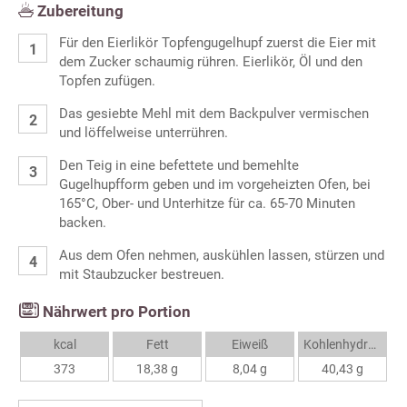
Zubereitung
Für den Eierlikör Topfengugelhupf zuerst die Eier mit
dem Zucker schaumig rühren. Eierlikör, Öl und den
Topfen zufügen.
Das gesiebte Mehl mit dem Backpulver vermischen
und löffelweise unterrühren.
Den Teig in eine befettete und bemehlte
Gugelhupfform geben und im vorgeheizten Ofen, bei
165°C, Ober- und Unterhitze für ca. 65-70 Minuten
backen.
Aus dem Ofen nehmen, auskühlen lassen, stürzen und
mit Staubzucker bestreuen.
Nährwert pro Portion
kcal
Fett
Eiweiß
Kohlenhydrate
373
18,38 g
8,04 g
40,43 g