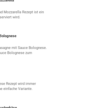
ozzarella
d Mozzarella Rezept ist ein
erviert wird.
 Bolognese
 Lasagne mit Sauce Bolognese.
 Sauce Bolognese zum
ese Rezept wird immer
ne einfache Variante.
Räucherkäse