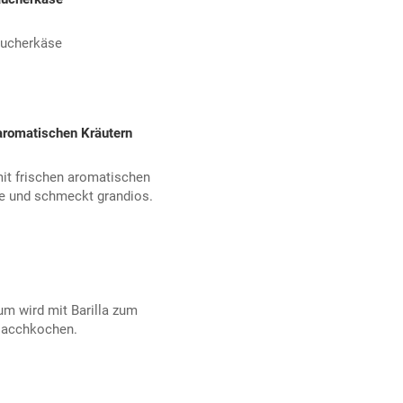
äucherkäse
 aromatischen Kräutern
mit frischen aromatischen
lie und schmeckt grandios.
um wird mit Barilla zum
Nacchkochen.