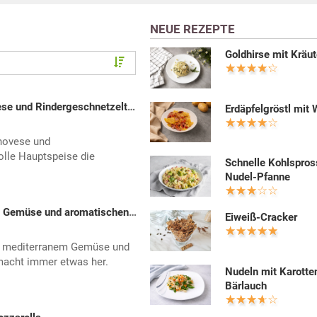
NEUE REZEPTE
Goldhirse mit Kräut
Spaghetti mit Pesto alla Genovese und Rindergeschnetzeltem
Erdäpfelgröstl mit 
enovese und
olle Hauptspeise die
Schnelle Kohlspros
Nudel-Pfanne
Penne Rigate mit mediterranem Gemüse und aromatischen Kräutern
Eiweiß-Cracker
it mediterranem Gemüse und
macht immer etwas her.
Nudeln mit Karotte
Bärlauch