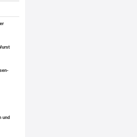
er
Wurst
sen-
n und